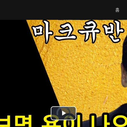
홈
Video
Player
is
Play
loading.