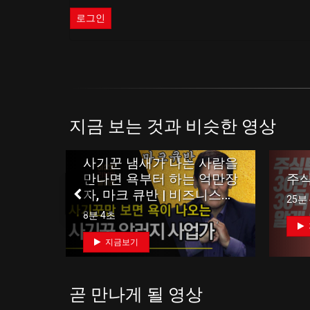
로그인
지금 보는 것과 비슷한 영상
가능할
사기꾼 냄새가 나는 사람을
 아이
만나면 욕부터 하는 억만장
주식
자, 마크 큐반 | 비즈니스를
25분
스포츠처럼 하는 사업가
8분 4초
지금보기
곧 만나게 될 영상