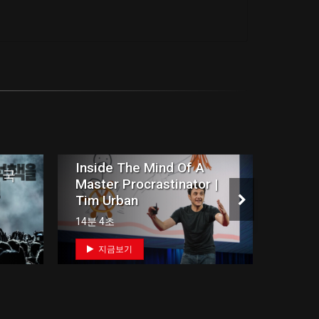
Inside The Mind Of A
이런 
 국
Master Procrastinator |
것 (
Tim Urban
리사,
14분 4초
33분 1
지금보기
지