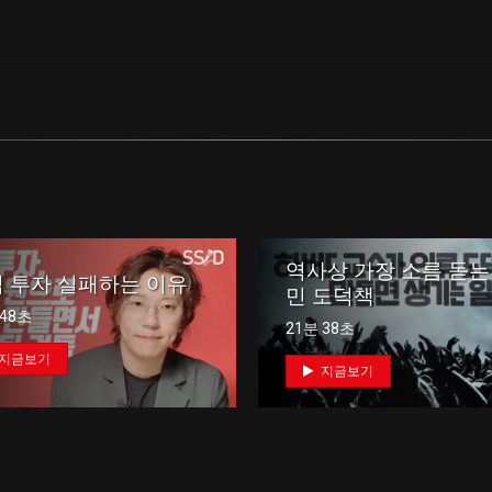
역사상 가장 소름 돋는
 투자 실패하는 이유
민 도덕책
 48초
21분 38초
지금보기
지금보기